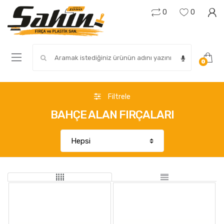
0
0
Search for:
0
Filtrele
BAHÇE ALAN FIRÇALARI