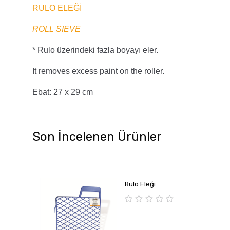
RULO ELEĞİ
ROLL SIEVE
* Rulo üzerindeki fazla boyayı eler.
It removes excess paint on the roller.
Ebat: 27 x 29 cm
Son İncelenen Ürünler
Rulo Eleği
0
o
u