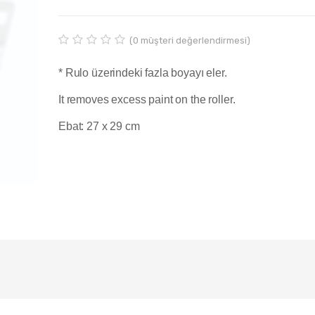
(
0
müşteri değerlendirmesi)
D
0
e
* Rulo üzerindeki fazla boyayı eler.
ğ
e
It removes excess paint on the roller.
r
l
e
Ebat: 27 x 29 cm
n
d
i
r
m
e
5
.
0
0
o
u
t
o
f
5