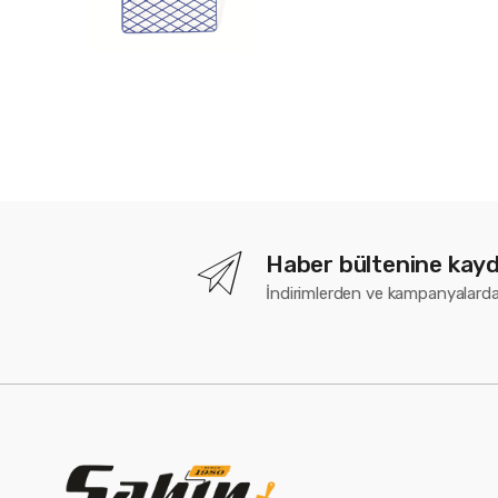
t
o
f
5
Haber bültenine kayd
İndirimlerden ve kampanyalarda