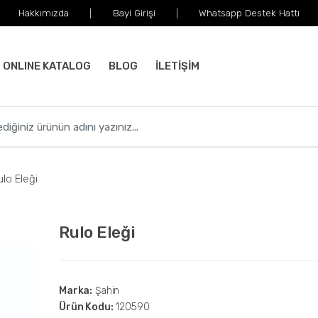
Hakkımızda
Bayi Girişi
Whatsapp Destek Hattı
ONLINE KATALOG
BLOG
İLETİŞİM
ulo Eleği
Rulo Eleği
Marka:
Şahin
Ürün Kodu:
120590