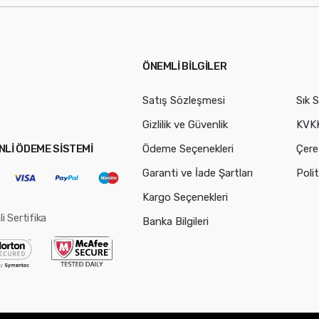
ÖNEMLİ BİLGİLER
Satış Sözleşmesi
Sık 
Gizlilik ve Güvenlik
KVK
Ödeme Seçenekleri
Çerez
Lİ ÖDEME SİSTEMİ
Garanti ve İade Şartları
Polit
Kargo Seçenekleri
i Sertifika
Banka Bilgileri