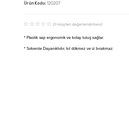
Ürün Kodu:
120207
(
0
müşteri değerlendirmesi)
D
0
e
* Plastik sap ergonomik ve kolay tutuş sağlar.
ğ
e
* Solvente Dayanıklıdır, kıl dökmez ve iz bırakmaz.
r
l
e
n
d
i
r
m
e
5
.
0
0
o
u
t
o
f