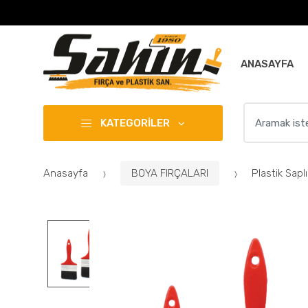
ANASAYFA
S
KATEGORİLER
e
a
r
c
Anasayfa
BOYA FIRÇALARI
Plastik Saplı
h
f
o
r
: