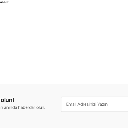
races.
s
i
olun!
n anında haberdar olun.