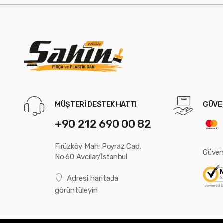
MÜŞTERİ DESTEK HATTI
GÜVEN
+90 212 690 00 82
Firüzköy Mah. Poyraz Cad.
Güvenl
No:60 Avcılar/İstanbul
Adresi haritada
görüntüleyin